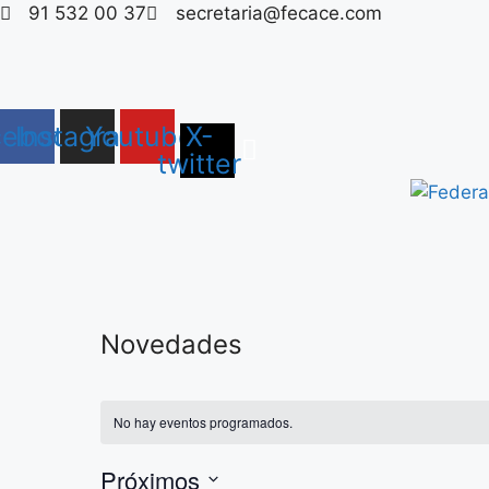
Saltar
91 532 00 37
secretaria@fecace.com
al
contenido
cebook
Instagram
Youtube
X-
twitter
Novedades
No hay eventos programados.
Próximos