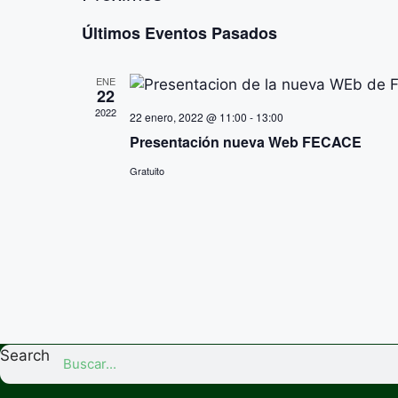
S
Últimos Eventos Pasados
e
l
ENE
e
22
c
2022
22 enero, 2022 @ 11:00
-
13:00
c
Presentación nueva Web FECACE
i
o
Gratuito
n
a
l
a
f
e
c
h
Search
a
.