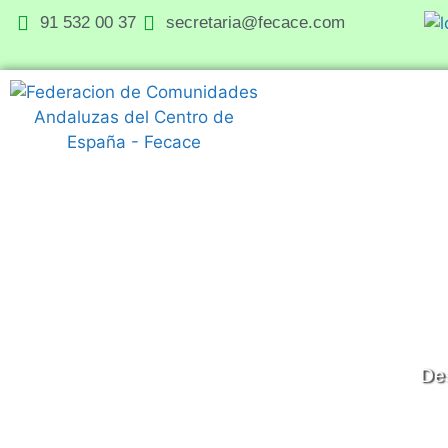
91 532 00 37
secretaria@fecace.com
Des