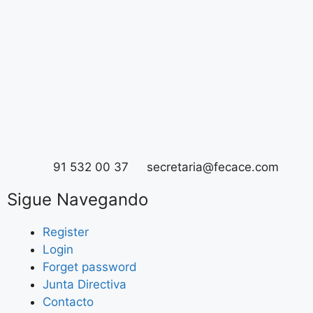
v
e
n
t
o
91 532 00 37
secretaria@fecace.com
Sigue Navegando
Register
Login
Forget password
Junta Directiva
Contacto