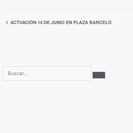
N
ACTUACIÓN 14 DE JUNIO EN PLAZA BARCELÓ
a
v
e
g
a
c
i
ó
n
d
e
l
E